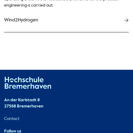
engineering is carried out.
Wind2Hydrogen
Hochschule Bremerhaven
Contact
An der Karlstadt 8
27568 Bremerhaven
Ressourcen
Contact
Follow us