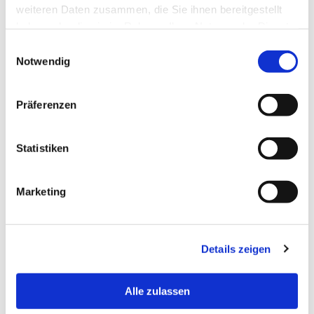
weiteren Daten zusammen, die Sie ihnen bereitgestellt
haben oder die sie im Rahmen Ihrer Nutzung der Dienste
Room:
C209.1
gesammelt haben.
Einwilligungsauswahl
Notwendig
Office
Sprechstunde (WiSe 2025/26): Montags14:00 bis 15:00 Uhr
Time:
(C 209.1 oder digital) sowie nach Vereinbarung
Präferenzen
Statistiken
Marketing
Details zeigen
Alle zulassen