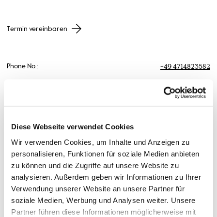
Termin vereinbaren
+49 4714823582
Phone No.:
+49 1732908719
Mobile:
Diese Webseite verwendet Cookies
chaneke[at]hs-bremerhaven[dot]de
Email:
Wir verwenden Cookies, um Inhalte und Anzeigen zu
personalisieren, Funktionen für soziale Medien anbieten
Postal Address:
An der Karlstadt 8
zu können und die Zugriffe auf unsere Website zu
27568 Bremerhaven
analysieren. Außerdem geben wir Informationen zu Ihrer
Verwendung unserer Website an unsere Partner für
soziale Medien, Werbung und Analysen weiter. Unsere
Office:
Columbusstraße 21
27568 Bremerhaven
Partner führen diese Informationen möglicherweise mit