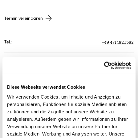
Termin vereinbaren
+49 4714823582
Tel.:
+49 1732908719
Mobil:
chaneke[at]hs-bremerhaven[dot]de
Email:
Diese Webseite verwendet Cookies
Wir verwenden Cookies, um Inhalte und Anzeigen zu
Postanschrift:
An der Karlstadt 8
personalisieren, Funktionen für soziale Medien anbieten
27568 Bremerhaven
zu können und die Zugriffe auf unsere Website zu
analysieren. Außerdem geben wir Informationen zu Ihrer
Verwendung unserer Website an unsere Partner für
Büro:
Columbusstraße 21
soziale Medien, Werbung und Analysen weiter. Unsere
27568 Bremerhaven