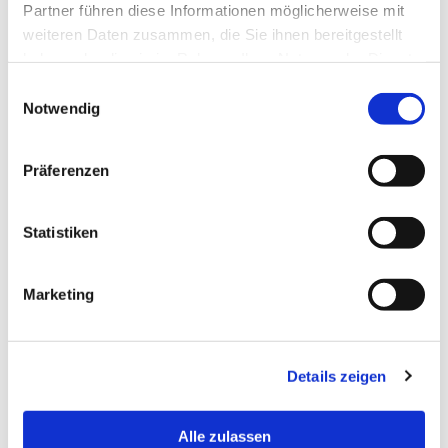
Partner führen diese Informationen möglicherweise mit
weiteren Daten zusammen, die Sie ihnen bereitgestellt
Raum:
C209.1
haben oder die sie im Rahmen Ihrer Nutzung der Dienste
gesammelt haben.
Einwilligungsauswahl
Notwendig
Sprechzeiten:
Sprechstunde (WiSe 2025/26): Montags14:00 bis
15:00 Uhr (C 209.1 oder digital) sowie nach
Vereinbarung
Präferenzen
Statistiken
Marketing
Details zeigen
Alle zulassen