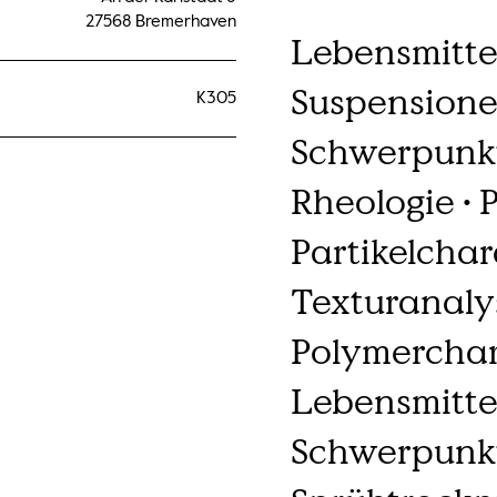
27568 Bremerhaven
Lebensmitte
Suspensione
K305
Schwerpunkt
Rheologie • 
Partikelchar
Texturanalys
Polymerchar
Lebensmitte
Schwerpunkte