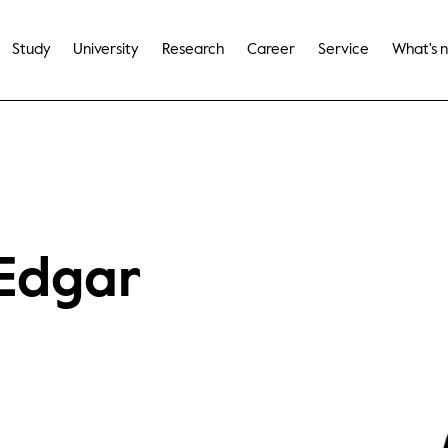
Study
University
Research
Career
Service
What's 
. Edgar