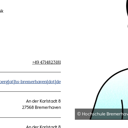
ik
+49 4714823181
berg[at]hs-bremerhaven[dot]de
An der Karlstadt 8
27568 Bremerhaven
© Hochschule Bremerha
An der Karlstadt 8