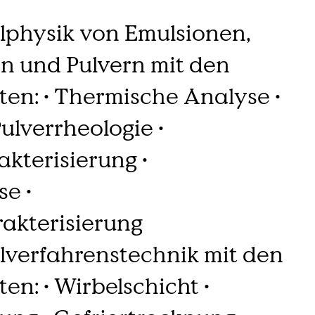
lphysik von Emulsionen,
n und Pulvern mit den
en: • Thermische Analyse •
Pulverrheologie •
akterisierung •
e •
akterisierung
lverfahrenstechnik mit den
n: • Wirbelschicht •