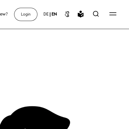
new?
DE
|
EN
Login