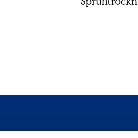
Sprühtrockn
Follow us