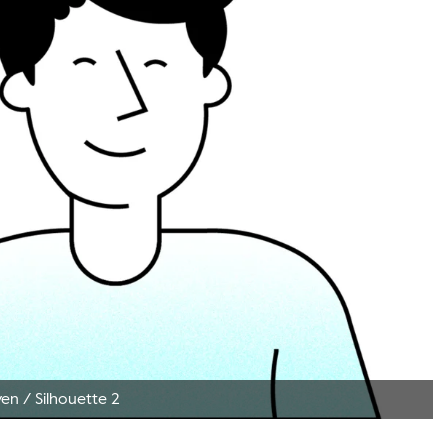
ven
/
Silhouette 2