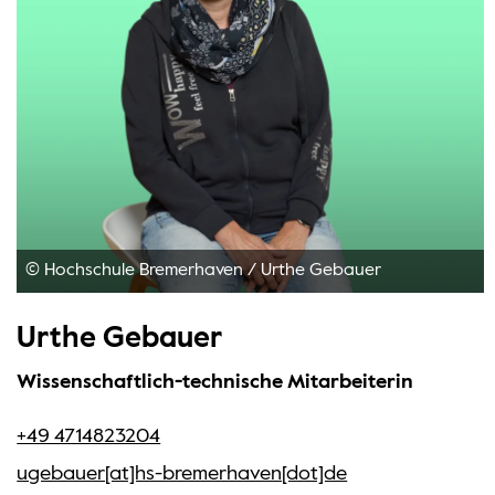
© Hochschule Bremerhaven
/
Urthe Gebauer
Urthe Gebauer
Wissenschaftlich-technische Mitarbeiterin
+49 4714823204
ugebauer[at]hs-bremerhaven[dot]de