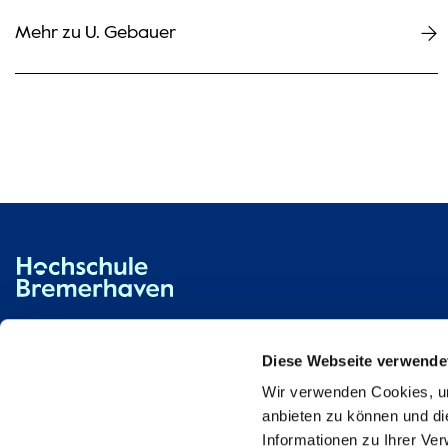
Mehr zu U. Gebauer
Hochschule Bremerhaven
Kontakt
An der Karlstadt 8
27568 Bremerhaven
Diese Webseite verwende
Wir verwenden Cookies, um
Ressourcen
Kontakt
anbieten zu können und di
Informationen zu Ihrer Ve