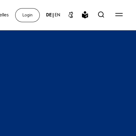
elles
DE
|
EN
Login