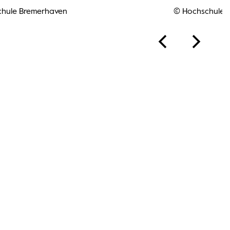
chule Bremerhaven
© Hochschule 