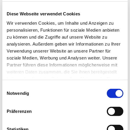
Diese Webseite verwendet Cookies
Wir verwenden Cookies, um Inhalte und Anzeigen zu
personalisieren, Funktionen für soziale Medien anbieten
zu können und die Zugriffe auf unsere Website zu
analysieren. Außerdem geben wir Informationen zu Ihrer
Verwendung unserer Website an unsere Partner für
soziale Medien, Werbung und Analysen weiter. Unsere
© Hochschule Bremerhaven
/
Silhouette 1
Partner führen diese Informationen möglicherweise mit
weiteren Daten zusammen, die Sie ihnen bereitgestellt
haben oder die sie im Rahmen Ihrer Nutzung der Dienste
Studiengang:
Physician Assistant - Medizinische Assistenz
gesammelt haben.
Einwilligungsauswahl
Notwendig
Präferenzen
Postanschrift:
An der Karlstadt 8
27568 Bremerhaven
Statistiken