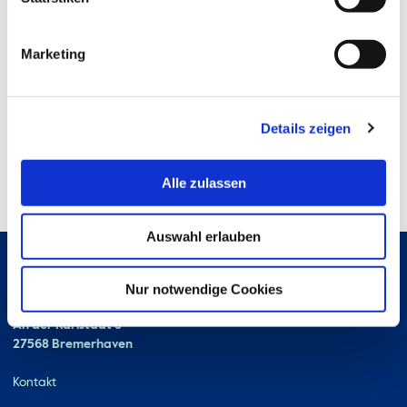
Marketing
Details zeigen
Alle zulassen
Auswahl erlauben
Nur notwendige Cookies
Hochschule Bremerhaven
Kontakt
An der Karlstadt 8
27568 Bremerhaven
Ressourcen
Kontakt