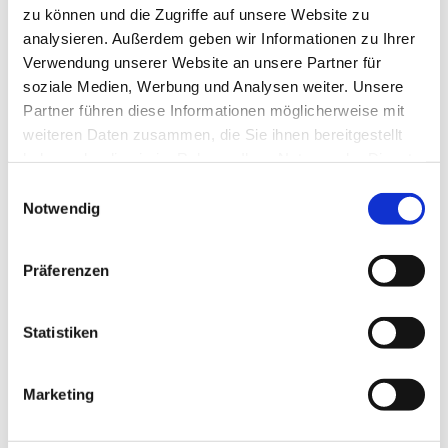
zu können und die Zugriffe auf unsere Website zu
Abteilung:
Forschung und Transfer
analysieren. Außerdem geben wir Informationen zu Ihrer
BMBF-Projekt: BeProf@BHV
Verwendung unserer Website an unsere Partner für
soziale Medien, Werbung und Analysen weiter. Unsere
Partner führen diese Informationen möglicherweise mit
Termin vereinbaren
weiteren Daten zusammen, die Sie ihnen bereitgestellt
haben oder die sie im Rahmen Ihrer Nutzung der Dienste
gesammelt haben.
Einwilligungsauswahl
+49 4714823378
Tel.:
Notwendig
Präferenzen
jherder[at]hs-bremerhaven[dot]de
Email:
Statistiken
promotionsberatung[at]hs-bremerhaven[dot]de
weitere Email:
Marketing
Postanschrift:
An der Karlstadt 8
27568 Bremerhaven