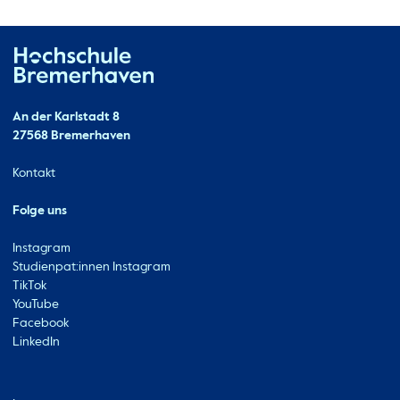
Hochschule Bremerhaven
Kontakt
An der Karlstadt 8
27568 Bremerhaven
Ressourcen
Kontakt
Folge uns
Instagram
Studienpat:innen Instagram
TikTok
YouTube
Facebook
LinkedIn