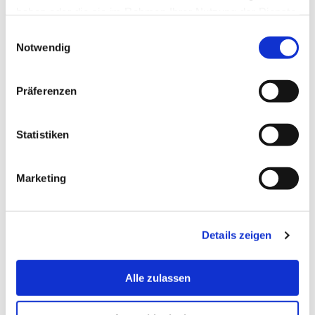
haben oder die sie im Rahmen Ihrer Nutzung der Dienste
gesammelt haben.
Einwilligungsauswahl
Termin vereinbaren
Notwendig
Präferenzen
+49 4714823266
Tel.:
Statistiken
asta[at]hs-bremerhaven[dot]de
Email:
Marketing
Postanschrift:
An der Karlstadt 8
27568 Bremerhaven
Details zeigen
Sprechzeiten:
siehe https://astaonline.de/
Alle zulassen