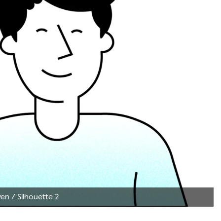
ven
/
Silhouette 2