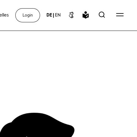
elles
DE
|
EN
Login