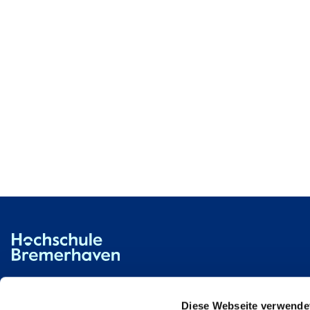
Hochschule Bremerhaven
Kontakt
An der Karlstadt 8
27568 Bremerhaven
Diese Webseite verwende