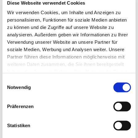
Diese Webseite verwendet Cookies
Wir verwenden Cookies, um Inhalte und Anzeigen zu
personalisieren, Funktionen für soziale Medien anbieten
zu können und die Zugriffe auf unsere Website zu
analysieren. Außerdem geben wir Informationen zu Ihrer
Verwendung unserer Website an unsere Partner für
soziale Medien, Werbung und Analysen weiter. Unsere
Partner führen diese Informationen möglicherweise mit
weiteren Daten zusammen, die Sie ihnen bereitgestellt
© Hochschule Bremerhaven
/
Silhouette 1
haben oder die sie im Rahmen Ihrer Nutzung der Dienste
gesammelt haben.
Einwilligungsauswahl
Notwendig
Postanschrift:
An der Karlstadt 8
27568 Bremerhaven
Präferenzen
Statistiken