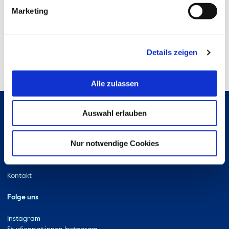
Marketing
Details zeigen
Alle zulassen
Auswahl erlauben
Hochschule Bremerhaven
Kontakt
Nur notwendige Cookies
An der Karlstadt 8
27568 Bremerhaven
Ressourcen
Kontakt
Folge uns
Instagram