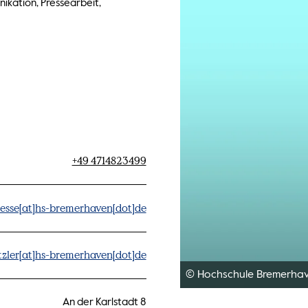
ikation, Pressearbeit,
+49 4714823499
esse[at]hs-bremerhaven[dot]de
zler[at]hs-bremerhaven[dot]de
© Hochschule Bremerha
An der Karlstadt 8