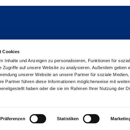
Folge uns
t Cookies
Instagram
 Inhalte und Anzeigen zu personalisieren, Funktionen für sozia
Studienpat:innen Instagram
e Zugriffe auf unsere Website zu analysieren. Außerdem geben w
TikTok
rwendung unserer Website an unsere Partner für soziale Medien
YouTube
re Partner führen diese Informationen möglicherweise mit weite
Facebook
ereitgestellt haben oder die sie im Rahmen Ihrer Nutzung der D
LinkedIn
Metabar
Impressum
Datenschutz
Erklärung zur Barrieref
Präferenzen
Statistiken
Marketin