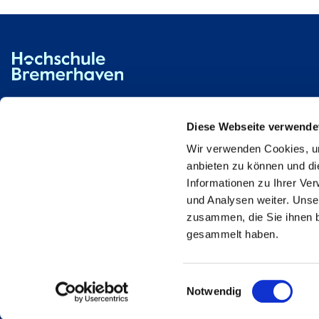
Hochschule Bremerhaven
Kontakt
An der Karlstadt 8
27568 Bremerhaven
Diese Webseite verwende
Wir verwenden Cookies, um
Ressourcen
Kontakt
anbieten zu können und di
Informationen zu Ihrer Ve
und Analysen weiter. Unse
zusammen, die Sie ihnen b
gesammelt haben.
Einwilligungsauswahl
Notwendig