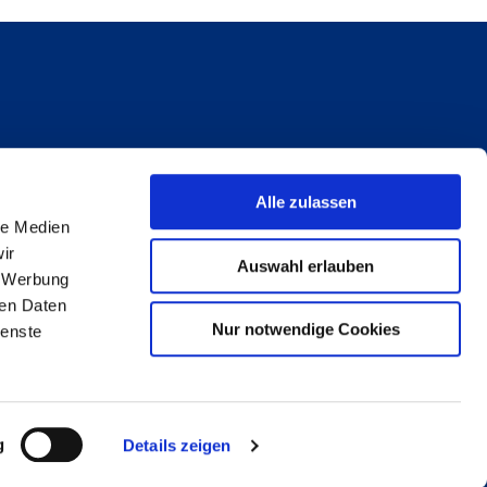
Alle zulassen
le Medien
ir
Auswahl erlauben
, Werbung
ren Daten
Nur notwendige Cookies
ienste
reiheit
g
Details zeigen