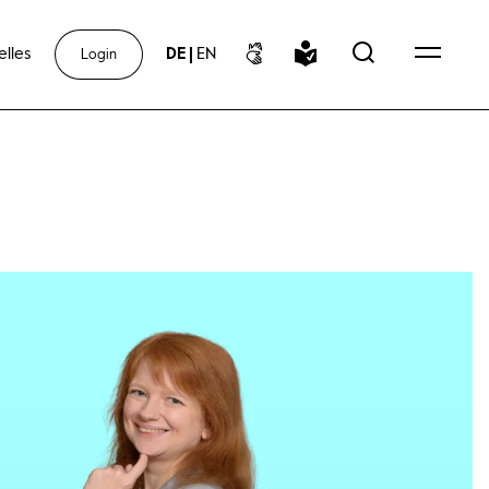
elles
DE
|
EN
Login