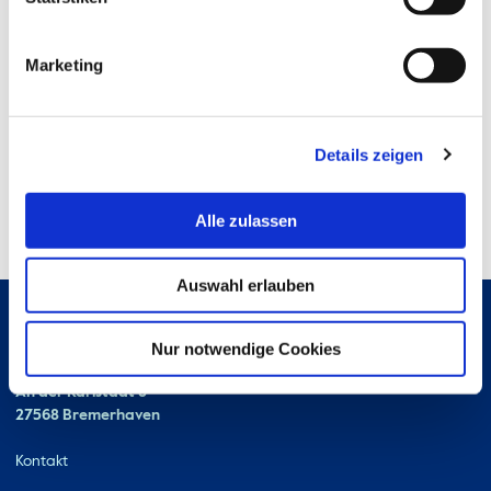
Marketing
Details zeigen
Alle zulassen
Auswahl erlauben
Nur notwendige Cookies
Hochschule Bremerhaven
Kontakt
An der Karlstadt 8
27568 Bremerhaven
Ressourcen
Kontakt