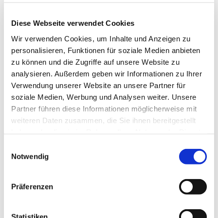
Diese Webseite verwendet Cookies
Wir verwenden Cookies, um Inhalte und Anzeigen zu
personalisieren, Funktionen für soziale Medien anbieten
zu können und die Zugriffe auf unsere Website zu
analysieren. Außerdem geben wir Informationen zu Ihrer
Verwendung unserer Website an unsere Partner für
soziale Medien, Werbung und Analysen weiter. Unsere
© Hochschule Bremerhaven
/
Silhouette 2
Partner führen diese Informationen möglicherweise mit
weiteren Daten zusammen, die Sie ihnen bereitgestellt
haben oder die sie im Rahmen Ihrer Nutzung der Dienste
Abteilung:
Rechenzentrum
gesammelt haben.
Einwilligungsauswahl
Notwendig
Präferenzen
Postanschrift:
An der Karlstadt 8
27568 Bremerhaven
Statistiken