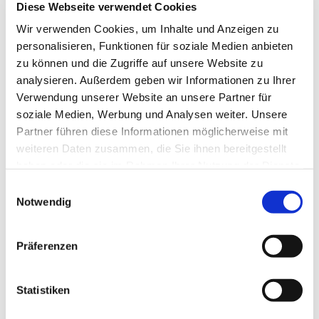
Diese Webseite verwendet Cookies
Wir verwenden Cookies, um Inhalte und Anzeigen zu
personalisieren, Funktionen für soziale Medien anbieten
zu können und die Zugriffe auf unsere Website zu
analysieren. Außerdem geben wir Informationen zu Ihrer
Verwendung unserer Website an unsere Partner für
soziale Medien, Werbung und Analysen weiter. Unsere
Partner führen diese Informationen möglicherweise mit
weiteren Daten zusammen, die Sie ihnen bereitgestellt
© Hochschule Bremerhaven
/
Peter Iwaneczko
haben oder die sie im Rahmen Ihrer Nutzung der Dienste
gesammelt haben.
Einwilligungsauswahl
Notwendig
Postanschrift:
An der Karlstadt 8
27568 Bremerhaven
Präferenzen
Statistiken