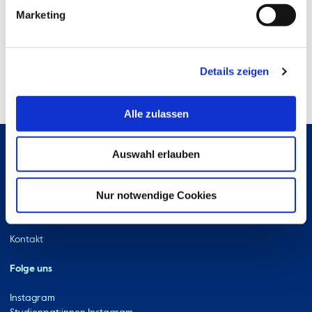
Marketing
Details zeigen
Alle zulassen
Auswahl erlauben
Hochschule Bremerhaven
Kontakt
Nur notwendige Cookies
An der Karlstadt 8
27568 Bremerhaven
Ressourcen
Kontakt
Folge uns
Instagram