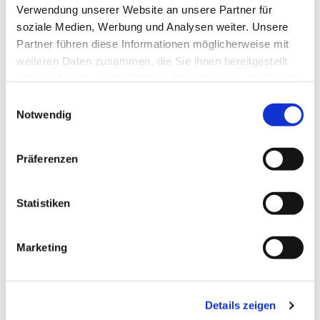
Akademische und berufliche Weiterbildung
Verwendung unserer Website an unsere Partner für
soziale Medien, Werbung und Analysen weiter. Unsere
Partner führen diese Informationen möglicherweise mit
weiteren Daten zusammen, die Sie ihnen bereitgestellt
Termin vereinbaren
haben oder die sie im Rahmen Ihrer Nutzung der Dienste
gesammelt haben.
Einwilligungsauswahl
Notwendig
+49 4714823554
Tel.:
Präferenzen
+49 15204734057
Mobil:
Statistiken
speters[at]hs-bremerhaven[dot]de
Email:
Marketing
Postanschrift:
An der Karlstadt 8
27568 Bremerhaven
Details zeigen