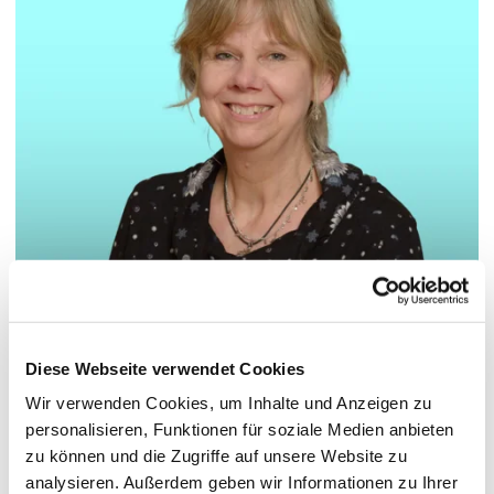
© Hochschule Bremerhaven
/
Dr. Sandra Peters-Erjawetz
Diese Webseite verwendet Cookies
Wir verwenden Cookies, um Inhalte und Anzeigen zu
Funktionen:
Wissenschaftliche Mitarbeiterin
personalisieren, Funktionen für soziale Medien anbieten
zu können und die Zugriffe auf unsere Website zu
Aufgaben:
Bearbeitung und Koordinierung von F&E-Projekten
analysieren. Außerdem geben wir Informationen zu Ihrer
in den Bereichen Wind und Wasserstoff