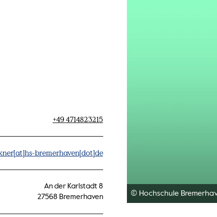
+49 4714823215
rkner[at]hs-bremerhaven[dot]de
An der Karlstadt 8
© Hochschule Bremerha
27568 Bremerhaven