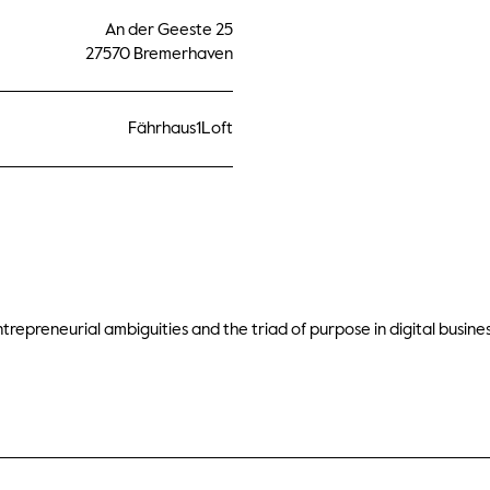
An der Geeste 25
27570 Bremerhaven
Fährhaus1Loft
ntrepreneurial ambiguities and the triad of purpose in digital busines