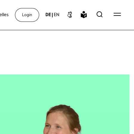
elles
DE
|
EN
Login