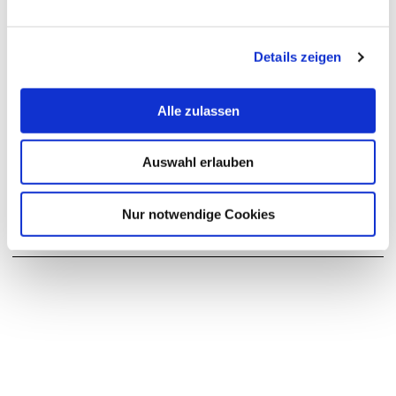
Postanschrift:
An der Karlstadt 8
27568 Bremerhaven
Details zeigen
Büro:
Karlsburg 7
Alle zulassen
27568 Bremerhaven
Auswahl erlauben
Raum:
S521
Nur notwendige Cookies
Sprechzeiten:
nach telefonischer Vereinbarung