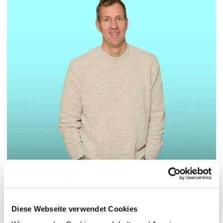
© Hochschule Bremerhaven
/
Sven Hoppen
Diese Webseite verwendet Cookies
Pronomen: Herr