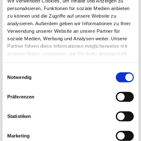
Wir verwenden Cookies, um Inhalte und Anzeigen zu
personalisieren, Funktionen für soziale Medien anbieten
Funktionen:
Organisationsmanagement FB2
zu können und die Zugriffe auf unsere Website zu
analysieren. Außerdem geben wir Informationen zu Ihrer
Aufgaben:
Entwicklung und Unterstützung des hybriden
Lehrens und Lernens Betreuung externer
Verwendung unserer Website an unsere Partner für
Lehrender effizientes Schnittstellenmanagement
soziale Medien, Werbung und Analysen weiter. Unsere
Unterstützung bei Maßnahmen zur
Partner führen diese Informationen möglicherweise mit
Weiterentwicklung des Fachbereichs und
weiteren Daten zusammen, die Sie ihnen bereitgestellt
Umsetzung fachbezogener Initiativen
haben oder die sie im Rahmen Ihrer Nutzung der Dienste
gesammelt haben.
Einwilligungsauswahl
Notwendig
Termin vereinbaren
Präferenzen
+49 4714823351
Tel.:
Statistiken
shoppen[at]hs-bremerhaven[dot]de
Email:
Marketing