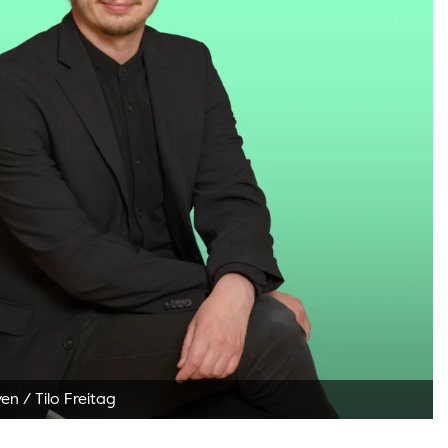
ven
/
Tilo Freitag