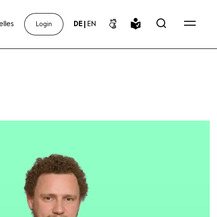
elles
DE
|
EN
Login