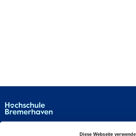
Hochschule Bremerhaven
Kontakt
An der Karlstadt 8
27568 Bremerhaven
Diese Webseite verwende