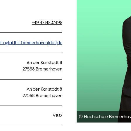
+49 4714823198
eitag[at]hs-bremerhaven[dot]de
An der Karlstadt 8
27568 Bremerhaven
An der Karlstadt 8
27568 Bremerhaven
V102
© Hochschule Bremerha