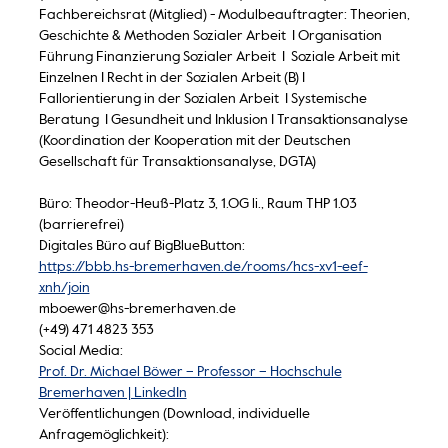
Fachbereichsrat (Mitglied) - Modulbeauftragter: Theorien,
Geschichte & Methoden Sozialer Arbeit I Organisation
Führung Finanzierung Sozialer Arbeit I Soziale Arbeit mit
Einzelnen I Recht in der Sozialen Arbeit (B) I
Fallorientierung in der Sozialen Arbeit I Systemische
Beratung I Gesundheit und Inklusion I Transaktionsanalyse
(Koordination der Kooperation mit der Deutschen
Gesellschaft für Transaktionsanalyse, DGTA)
Büro: Theodor-Heuß-Platz 3, 1.OG li., Raum THP 1.03
(barrierefrei)
Digitales Büro auf BigBlueButton:
https://bbb.hs-bremerhaven.de/rooms/hcs-xv1-eef-
xnh/join
mboewer@hs-bremerhaven.de
(+49) 471 4823 353
Social Media:
Prof. Dr. Michael Böwer – Professor – Hochschule
Bremerhaven | LinkedIn
Veröffentlichungen (Download, individuelle
Anfragemöglichkeit):