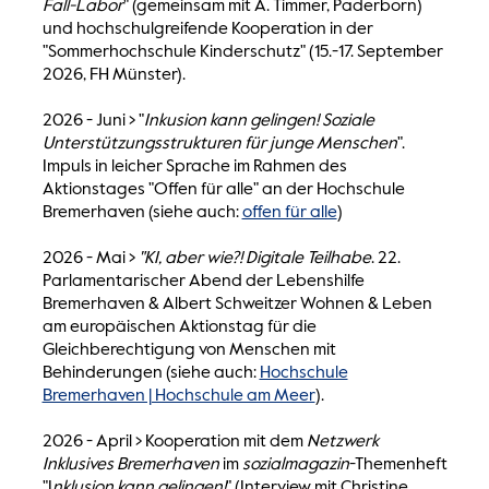
Fall-Labor
" (gemeinsam mit A. Timmer, Paderborn)
und hochschulgreifende Kooperation in der
"Sommerhochschule Kinderschutz" (15.-17. September
2026, FH Münster).
2026 - Juni > "
Inkusion kann gelingen! Soziale
Unterstützungsstrukturen für junge Menschen
".
Impuls in leicher Sprache im Rahmen des
Aktionstages "Offen für alle" an der Hochschule
Bremerhaven (siehe auch:
offen für alle
)
2026 - Mai >
"KI, aber wie?! Digitale Teilhabe
. 22.
Parlamentarischer Abend der Lebenshilfe
Bremerhaven & Albert Schweitzer Wohnen & Leben
am europäischen Aktionstag für die
Gleichberechtigung von Menschen mit
Behinderungen (siehe auch:
Hochschule
Bremerhaven | Hochschule am Meer
).
2026 - April > Kooperation mit dem
Netzwerk
Inklusives Bremerhaven
im
sozialmagazin
-Themenheft
"I
nklusion kann gelingen!
" (Interview mit Christine