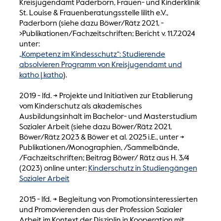
Kreisjugendamt Paderborn, Frauen- und Kinderklinik
St. Louise & Frauenberatungsstelle lilith e.V.,
Paderborn (siehe dazu Böwer/Rätz 2021, -
>Publikationen/Fachzeitschriften; Bericht v. 11.7.2024
unter:
„Kompetenz im Kindesschutz“: Studierende
absolvieren Programm von Kreisjugendamt und
katho | katho
).
2019 - lfd. -> Projekte und Initiativen zur Etablierung
vom Kinderschutz als akademisches
Ausbildungsinhalt im Bachelor- und Masterstudium
Sozialer Arbeit (siehe dazu Böwer/Rätz 2021,
Böwer/Rätz 2023 & Böwer et al. 2025 i.E., unter ->
Publikationen/Monographien, /Sammelbände,
/Fachzeitschriften; Beitrag Böwer/ Rätz aus H. 3/4
(2023) online unter:
Kinderschutz in Studiengängen
Sozialer Arbeit
2015 - lfd. -> Begleitung von Promotionsinteressierten
und Promovierenden aus der Profession Sozialer
Arbeit im Kontext der Disziplin in Kooperation mit