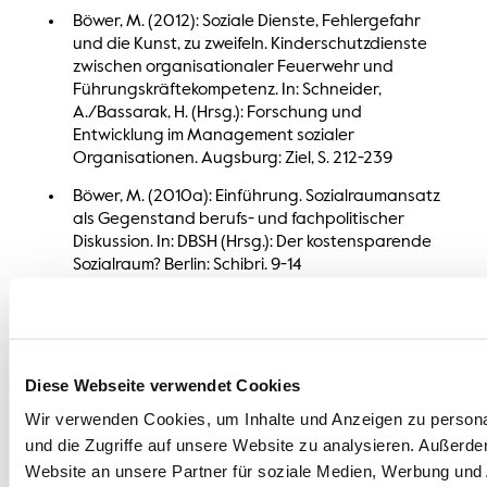
Böwer, M. (2012): Soziale Dienste, Fehlergefahr
und die Kunst, zu zweifeln. Kinderschutzdienste
zwischen organisationaler Feuerwehr und
Führungskräftekompetenz. In: Schneider,
A./Bassarak, H. (Hrsg.): Forschung und
Entwicklung im Management sozialer
Organisationen. Augsburg: Ziel, S. 212-239
Böwer, M. (2010a): Einführung. Sozialraumansatz
als Gegenstand berufs- und fachpolitischer
Diskussion. In: DBSH (Hrsg.): Der kostensparende
Sozialraum? Berlin: Schibri. 9-14
Böwer, Michael/Wolff, Stephan (2011): Führung in
Zeiten enger(er) Kopplung. Über Erfindungen im
Management Allgemeiner Sozialer Dienste. In:
Göhlich, M./Weber, S. (Hrsg.): Organisation und
Diese Webseite verwendet Cookies
Führung. Wiesbaden: VS. S. 143-154
Wir verwenden Cookies, um Inhalte und Anzeigen zu personal
Wolff, Stephan/ Böwer, M. (2010b): Der ASD und
und die Zugriffe auf unsere Website zu analysieren. Außerd
seine Binnenwelten: Über Tiefenstrukturen und
Website an unsere Partner für soziale Medien, Werbung und 
"Erfindungen" im Management Allgemeiner