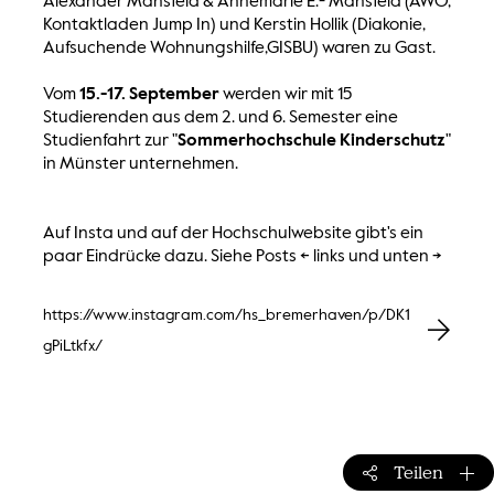
Alexander Mansfeld & Annemarie E.- Mansfeld (AWO,
Kontaktladen Jump In) und Kerstin Hollik (Diakonie,
Aufsuchende Wohnungshilfe,GISBU) waren zu Gast.
Vom
15.-17. September
werden wir mit 15
Studierenden aus dem 2. und 6. Semester eine
Studienfahrt zur "
Sommerhochschule Kinderschutz
"
in Münster unternehmen.
Auf Insta und auf der Hochschulwebsite gibt's ein
paar Eindrücke dazu. Siehe Posts <- links und unten ->
https://www.instagram.com/hs_bremerhaven/p/DK1
gPiLtkfx/
Teilen
Teilen-M