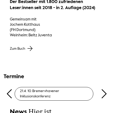
Der Bestseller mit 1.800 zufriedenen
Leser:innen seit 2018 - in 2. Auflage (2024)
Gemeinsam mit
Jochem Kotthaus
(FH Dortmund)
Weinheim: Beltz Juventa
Zum Buch
Termine
21.4. 10. Bremervhavener
5.5. 
Inklusionskonferenz
Hochs
Hier ist
News