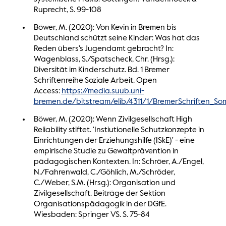
Ruprecht, S. 99-108
Böwer, M. (2020): Von Kevin in Bremen bis
Deutschland schützt seine Kinder: Was hat das
Reden übers's Jugendamt gebracht? In:
Wagenblass, S./Spatscheck, Chr. (Hrsg.):
Diversität im Kinderschutz. Bd. 1 Bremer
Schriftenreihe Soziale Arbeit. Open
Access:
https://media.suub.uni-
bremen.de/bitstream/elib/4311/1/BremerSchriften_So
Böwer, M. (2020): Wenn Zivilgesellschaft High
Reliability stiftet. 'Instiutionelle Schutzkonzepte in
Einrichtungen der Erziehungshilfe (ISkE)' - eine
empirische Studie zu Gewaltprävention in
pädagogischen Kontexten. In: Schröer, A./Engel,
N./Fahrenwald, C./Göhlich, M./Schröder,
C./Weber, S.M. (Hrsg.): Organisation und
Zivilgesellschaft. Beiträge der Sektion
Organisationspädagogik in der DGfE.
Wiesbaden: Springer VS. S. 75-84