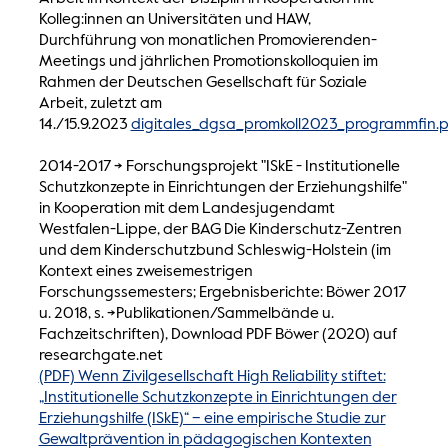
Kolleg:innen an Universitäten und HAW,
Durchführung von monatlichen Promovierenden-
Meetings und jährlichen Promotionskolloquien im
Rahmen der Deutschen Gesellschaft für Soziale
Arbeit, zuletzt am
14./15.9.2023
digitales_dgsa_promkoll2023_programmfin.
2014-2017 -> Forschungsprojekt "ISkE - Institutionelle
Schutzkonzepte in Einrichtungen der Erziehungshilfe"
in Kooperation mit dem Landesjugendamt
Westfalen-Lippe, der BAG Die Kinderschutz-Zentren
und dem Kinderschutzbund Schleswig-Holstein (im
Kontext eines zweisemestrigen
Forschungssemesters; Ergebnisberichte: Böwer 2017
u. 2018, s. ->Publikationen/Sammelbände u.
Fachzeitschriften), Download PDF Böwer (2020) auf
researchgate.net
(PDF) Wenn Zivilgesellschaft High Reliability stiftet:
„Institutionelle Schutzkonzepte in Einrichtungen der
Erziehungshilfe (ISkE)“ – eine empirische Studie zur
Gewaltprävention in pädagogischen Kontexten