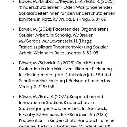
Böwer, M./Druba, L./Keydel, L.-A./Rätz, R. (2025):
'Kinderschutz lernen' - Oder: Was (angehende)
Sozialarbeiter*innen für den Kinderschutz lernen
könnten. In: Rätz, R./Druba, L. (Hrsg.), S. 81-89
Böwer, M. (2024): Facetten des Organisierens
Sozialer Arbeit. In: Schönig, W./Breuer,
M./Gerads, M./Löwenstein, H. (Hrsg.):
Transdisziplinäre Theorieentwicklung Sozialer
Arbeit. Weinheim: Beltz Juventa. S. 82-95
Böwer, M./Schmidt, S. (2023): Qualität und
Evaluation in den inklusiven Hilfen zur Erziehung.
In: Kieslinger et al. (Hrgs.): Inklusion jetzt! Bd. 4 d.
Schriftenreihe, Freiburg i. Breisgau: Lambertus
Verlag, S. 329-338
Böwer, M./Rätz, R. (2023): Kooperation und
Innovation im Studium: Kinderschutz in
Studiengängen Sozialer Arbeit. In: Averbeck,
B./Caby, F./Hermans, B.E./Röhrbein, A. (2023):
Kooperation im Kinderschutz. Handbuch für eine
systemische Praxis. Göttingen: Vandenhoeck &