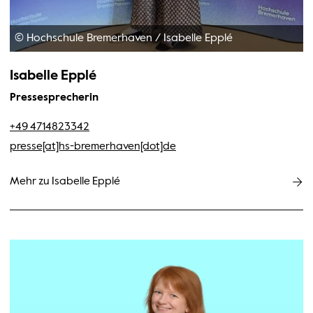
© Hochschule Bremerhaven
/
Isabelle Epplé
Isabelle Epplé
Pressesprecherin
+49 4714823342
presse[at]hs-bremerhaven[dot]de
Mehr zu Isabelle Epplé