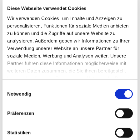
Diese Webseite verwendet Cookies
© Symbolbild: Pixabay
Wir verwenden Cookies, um Inhalte und Anzeigen zu
personalisieren, Funktionen für soziale Medien anbieten
Hochschule
zu können und die Zugriffe auf unsere Website zu
analysieren. Außerdem geben wir Informationen zu Ihrer
Achtung: Die Bibliothek ist bis einschließlich 4.
Verwendung unserer Website an unsere Partner für
August geschlossen
soziale Medien, Werbung und Analysen weiter. Unsere
Aufgrund von Bauarbeiten muss die Bremerhavener Teilbibliothek
Partner führen diese Informationen möglicherweise mit
der Staats- und Universitätsbibliothek Bremen von am Donnerstag,
weiteren Daten zusammen, die Sie ihnen bereitgestellt
30. Juli, bis einschließlich Dienstag, 4. August, geschlossen bleiben.
haben oder die sie im Rahmen Ihrer Nutzung der Dienste
Dies hat sich kurzfristig ergeben.
gesammelt haben.
Einwilligungsauswahl
29. Juli 2026
Notwendig
Präferenzen
Statistiken