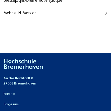
presse[at]hs-bremerhaven[dot]de
Mehr zu N. Metzler
Hochschule Bremerhaven
Kontakt
An der Karlstadt 8
27568 Bremerhaven
Ressourcen
Kontakt
Folge uns