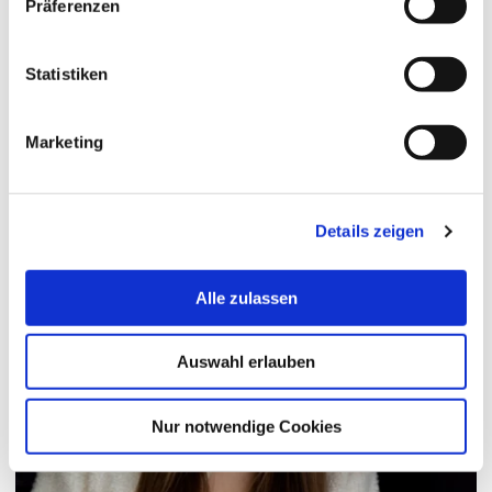
© Hochschule Bremerhaven
/
Mary Wairimu Mwangi-
Präferenzen
Kähler
Statistiken
Mary Wairimu Mwangi-Kähler
zum Profil
Marketing
Details zeigen
Alle zulassen
Auswahl erlauben
Nur notwendige Cookies