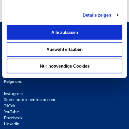
Details zeigen
Alle zulassen
Hochschule Bremerhaven
Auswahl erlauben
Kontakt
An der Karlstadt 8
27568 Bremerhaven
Nur notwendige Cookies
Ressourcen
Kontakt
Folge uns
Instagram
Studienpat:innen Instagram
TikTok
YouTube
Facebook
LinkedIn