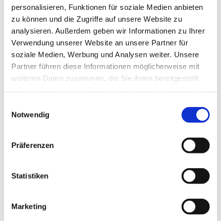
personalisieren, Funktionen für soziale Medien anbieten
zu können und die Zugriffe auf unsere Website zu
analysieren. Außerdem geben wir Informationen zu Ihrer
Verwendung unserer Website an unsere Partner für
soziale Medien, Werbung und Analysen weiter. Unsere
Partner führen diese Informationen möglicherweise mit
© Charles de Luvio/Unsplash.com
/
Programmierer
weiteren Daten zusammen, die Sie ihnen bereitgestellt
arbeitet an Code
haben oder die sie im Rahmen Ihrer Nutzung der Dienste
gesammelt haben.
Einwilligungsauswahl
Notwendig
Labor für
Wirtschaftsinformatik/Systemintegration
Haus M, Raum 2010
Präferenzen
Leitung: Prof. Dr. Ulrike Erb
Gruppenarbeitstische für je 6 Personen, mehrere
refurbished Leih-Notebooks, 4 PC-Arbeitsplätze, A1-
Statistiken
Drucker, Multitouchtisch, Beamer, Tafel, Whiteboard,
Flipchart und Unterstützung bei der Nutzung der Internet-
basierten Server- und Cloud-Infrastruktur der Informatik
Marketing