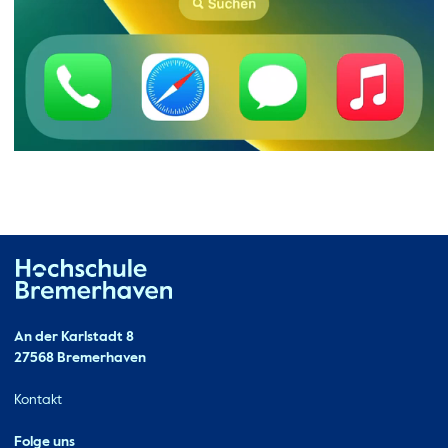
Hochschule Bremerhaven
Kontakt
An der Karlstadt 8
27568 Bremerhaven
Ressourcen
Kontakt
Folge uns