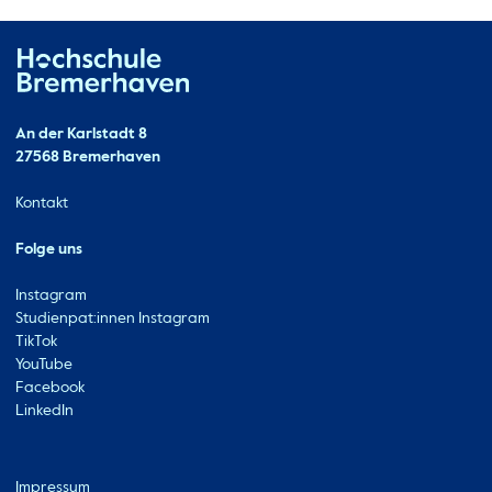
Hochschule Bremerhaven
Kontakt
An der Karlstadt 8
27568 Bremerhaven
Ressourcen
Kontakt
Folge uns
Instagram
Studienpat:innen Instagram
TikTok
YouTube
Facebook
LinkedIn
Metabar
Impressum