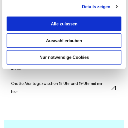
der Vertiefungsfelder der Biotechnologie bekommt.
Details zeigen
Am besten gefällt mir das viele praktische Arbeiten
im Labor, was eine angenehme Abwechslung zu den
Vorlesungen bietet. Im Studiengang beschäftigen
Alle zulassen
wir uns viel damit wie (Mikro-) Organismen
funktionieren und wie wir diese für uns nutzbar
machen können.
Auswahl erlauben
Falls du noch weitere Fragen hast oder dir gerne mal
die Hochschule von innen ansehen willst dann
Nur notwendige Cookies
schreib mich gerne an. Jeder ist willkommen bei uns in
BMR.
Chatte Montags zwischen 18 Uhr und 19 Uhr mit mir
hier