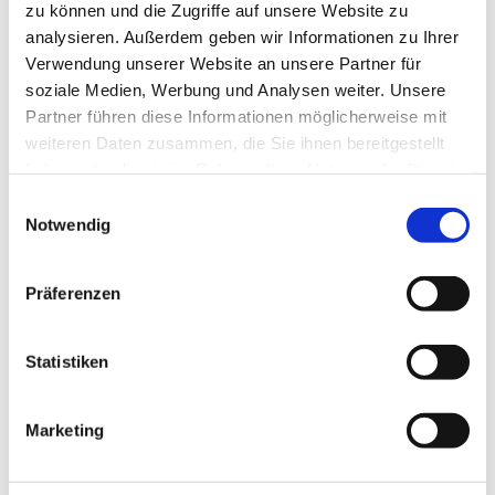
zu können und die Zugriffe auf unsere Website zu
analysieren. Außerdem geben wir Informationen zu Ihrer
Verwendung unserer Website an unsere Partner für
soziale Medien, Werbung und Analysen weiter. Unsere
Partner führen diese Informationen möglicherweise mit
© Hochschule Bremerhaven
/
Studienpate BMR Skai
weiteren Daten zusammen, die Sie ihnen bereitgestellt
haben oder die sie im Rahmen Ihrer Nutzung der Dienste
gesammelt haben.
Einwilligungsauswahl
Notwendig
Mehr über mich
Präferenzen
Nach der Schule war ich mir zuerst unsicher, was
genau ich studieren möchte, mir war lediglich klar,
Statistiken
dass es im Mint Bereich sein würde, sowie
wahrscheinlich im biologischen Bereich. Der Walk &
Talk überzeugte mich aber dazu BMR zu Studieren.
Marketing
Was mich bei BMR besonders reizte ist die
Kombination der Biotechnologie und der Marinen
Biologie, wodurch man direkt einen Einblick in eines