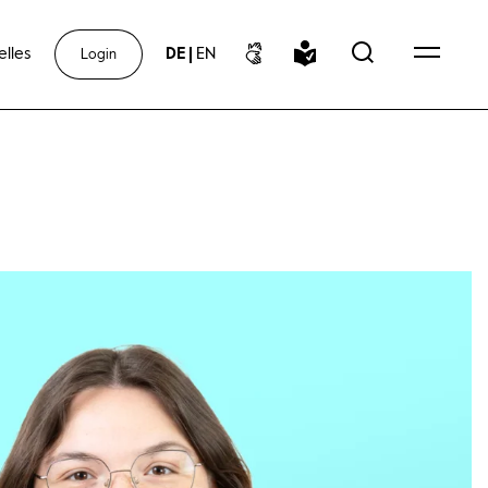
elles
DE
|
EN
Login