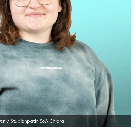
ven
/
Studienpatin SoA Chiara