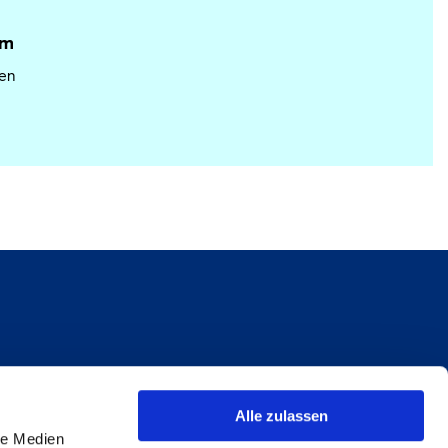
am
en
Alle zulassen
le Medien