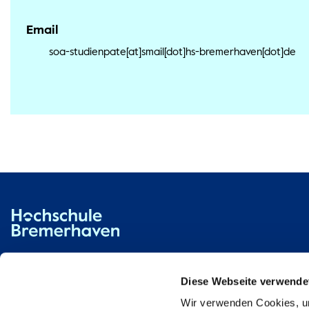
Email
soa-studienpate[at]smail[dot]hs-bremerhaven[dot]de
Hochschule Bremerhaven
Kontakt
An der Karlstadt 8
27568 Bremerhaven
Diese Webseite verwende
Wir verwenden Cookies, um