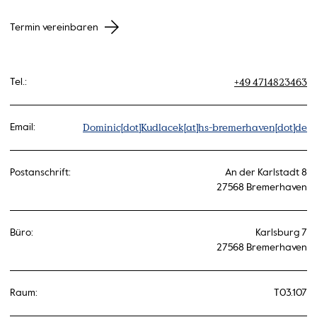
Termin vereinbaren
+49 4714823463
Tel.:
Dominic[dot]Kudlacek[at]hs-bremerhaven[dot]de
Email:
Postanschrift:
An der Karlstadt 8
27568 Bremerhaven
Büro:
Karlsburg 7
27568 Bremerhaven
Raum:
T03.107