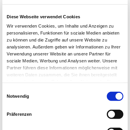
Diese Webseite verwendet Cookies
Wir verwenden Cookies, um Inhalte und Anzeigen zu
personalisieren, Funktionen für soziale Medien anbieten
zu können und die Zugriffe auf unsere Website zu
analysieren. Außerdem geben wir Informationen zu Ihrer
Verwendung unserer Website an unsere Partner für
soziale Medien, Werbung und Analysen weiter. Unsere
© Erik McLean/Unsplash.com
/
Gesicht
Partner führen diese Informationen möglicherweise mit
weiteren Daten zusammen, die Sie ihnen bereitgestellt
PEGASUS
haben oder die sie im Rahmen Ihrer Nutzung der Dienste
PEGASUS zielt auf die Bekämpfung organisierter
gesammelt haben.
Einwilligungsauswahl
Schleusungskriminalität durch die Auswertung von Massendaten.
Notwendig
Hierbei kommt maschinelles Lernen zum Einsatz, um kriminelle
Netzwerke zu erkennen. Die HSBHV übernimmt die kriminologische
Untersuchung und analysiert hierbei u.a. die Vorgehensweise und
Präferenzen
Organisation von Schleusern.