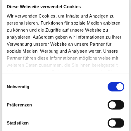
Diese Webseite verwendet Cookies
Wir verwenden Cookies, um Inhalte und Anzeigen zu
personalisieren, Funktionen für soziale Medien anbieten
zu können und die Zugriffe auf unsere Website zu
analysieren. Außerdem geben wir Informationen zu Ihrer
©
Verwendung unserer Website an unsere Partner für
soziale Medien, Werbung und Analysen weiter. Unsere
KuPoB
Partner führen diese Informationen möglicherweise mit
weiteren Daten zusammen, die Sie ihnen bereitgestellt
Ziel des KuPoB-Projekts ist die Konzeptionierung der Umrüstung
haben oder die sie im Rahmen Ihrer Nutzung der Dienste
eines Polizeifahrzeugs auf einen Brennstoffzellenantrieb unter
gesammelt haben.
Berücksichtigung der multifunktionalen Einsatzanforderungen.
Einwilligungsauswahl
Darüber hinaus wird neben den Betriebs- und Investitionskosten
Notwendig
das Einsparpotenzial von Ressourcen, Energie und Emissionen
untersucht.
Präferenzen
KuPoB
Statistiken