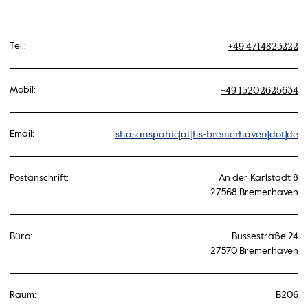
+49 4714823222
Tel.:
+49 15202625634
Mobil:
shasanspahic[at]hs-bremerhaven[dot]de
Email:
Postanschrift:
An der Karlstadt 8
27568 Bremerhaven
Büro:
Bussestraße 24
27570 Bremerhaven
Raum:
B206