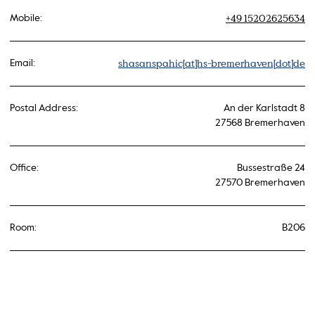
+49 15202625634
Mobile:
shasanspahic[at]hs-bremerhaven[dot]de
Email:
Postal Address:
An der Karlstadt 8
27568 Bremerhaven
Office:
Bussestraße 24
27570 Bremerhaven
Room:
B206