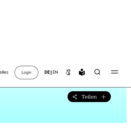
elles
DE
|
EN
Login
Teilen
Teilen-Menü öff