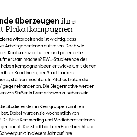
ihre
ende überzeugen
it Plakatkampagnen
ierte Mitarbeitende ist wichtig, dass
ve Arbeitgeber:innen auftreten. Doch wie
n der Konkurrenz abheben und potenzielle
 aufmerksam machen? BWL-Studierende der
 haben Kampagnenideen entwickelt, mit denen
n ihrer Kund:innen, der Stadtbäckerei
rts, stärken möchten. In Pitches traten die
n“ gegeneinander an. Die Siegermotive werden
en von Ströer in Bremerhaven zu sehen sein.
die Studierenden in Kleingruppen an ihren
et. Dabei wurden sie wöchentlich von
f. Dr. Birte Kemmerling und Mediaberater:innen
 gecoacht. Die Stadtbäckerei Engelbrecht und
chwerpunkt in diesem Jahr auf ihre