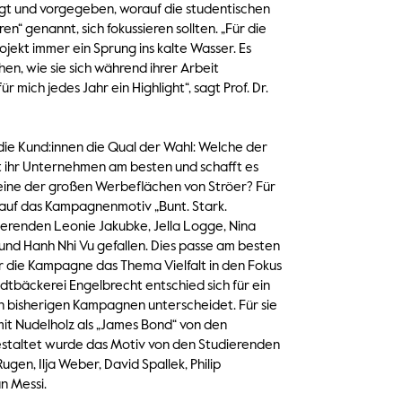
t und vorgegeben, worauf die studentischen
en“ genannt, sich fokussieren sollten. „Für die
ojekt immer ein Sprung ins kalte Wasser. Es
n, wie sie sich während ihrer Arbeit
ür mich jedes Jahr ein Highlight“, sagt Prof. Dr.
die Kund:innen die Qual der Wahl: Welche der
t ihr Unternehmen am besten und schafft es
eine der großen Werbeflächen von Ströer? Für
 auf das Kampagnenmotiv „Bunt. Stark.
erenden Leonie Jakubke, Jella Logge, Nina
und Hanh Nhi Vu gefallen. Dies passe am besten
 die Kampagne das Thema Vielfalt in den Fokus
tbäckerei Engelbrecht entschied sich für ein
hren bisherigen Kampagnen unterscheidet. Für sie
mit Nudelholz als „James Bond“ von den
staltet wurde das Motiv von den Studierenden
Rugen, Ilja Weber, David Spallek, Philip
n Messi.