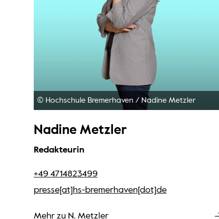
© Hochschule Bremerhaven
/
Nadine Metzler
Nadine Metzler
Redakteurin
+49 4714823499
presse[at]hs-bremerhaven[dot]de
Mehr zu N. Metzler