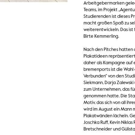
Arbeitgebermarken geleg
Teams, im Projekt „Agentur
Studierenden ist dieses Pr
macht großen Spaß zu sehe
weiterentwickeln. Das ist f
Birte Kemmerling.
Nach den Pitches hatten 
Plakatideen repräsentier
daher als Kampagne auf 
bremenports ist die Wahl
Verbunden“ von den Studi
Siekmann, Darja Zalewski 
zum Unternehmen, das für
genommen hatte. Die Stad
Motiv, das sich von all i
wird im August ein Mann 
Plakatwänden lächeln. Ge
Joschka Ruff, Kevin Niklas 
Bretschneider und Gülista