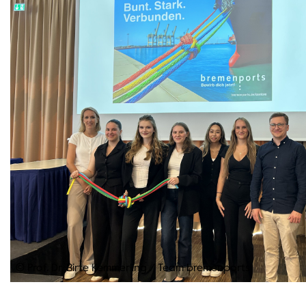
© Prof. Dr. Birte Kemmerling
/
Team bremenports