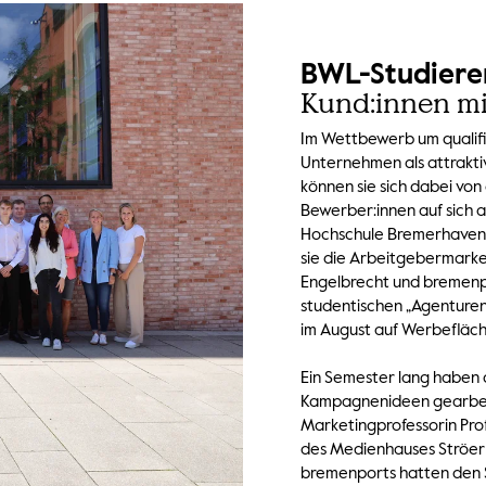
BWL-Studier
Kund:innen m
Im Wettbewerb um qualifiz
Unternehmen als attrakti
können sie sich dabei vo
Bewerber:innen auf sich
Hochschule Bremerhaven
sie die Arbeitgebermarke
Engelbrecht und bremenpo
studentischen „Agenture
im August auf Werbefläch
Ein Semester lang haben 
Kampagnenideen gearbeit
Marketingprofessorin Pro
des Medienhauses Ströer
bremenports hatten den S