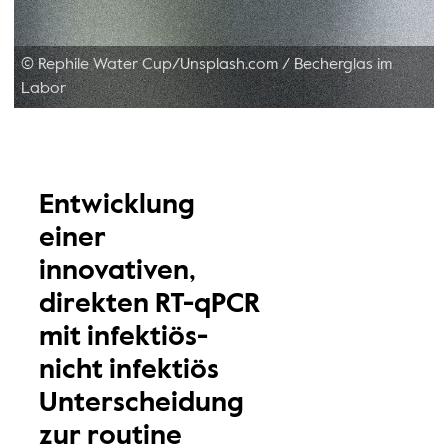
© Rephile Water Cup/Unsplash.com
/
Becherglas im
Labor
Entwicklung
einer
innovativen,
direkten RT-qPCR
mit infektiös-
nicht infektiös
Unterscheidung
zur routine