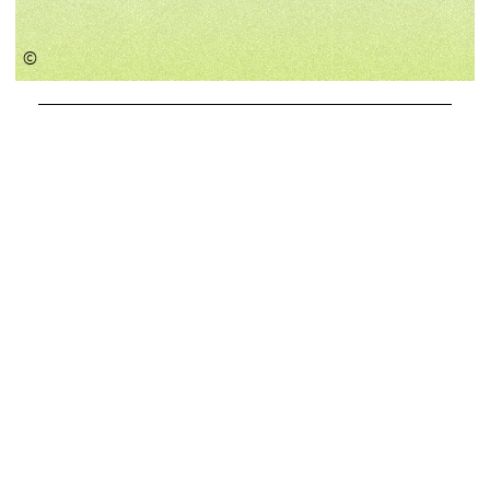
©
Forschungscluster
Institut
und
Hintergrund
Ziele
Im Projekt sollen 2 innovative, aufeinander
aufbauende PCR-Systeme entwickelt werden, die
zentrale Fragestellungen in der Analyse integriert