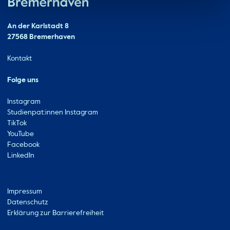
Hochschule Bremerhaven
Kontakt
An der Karlstadt 8
27568 Bremerhaven
Ressourcen
Kontakt
Folge uns
Instagram
Studienpat:innen Instagram
TikTok
YouTube
Facebook
LinkedIn
Metabar
Impressum
Datenschutz
Erklärung zur Barrierefreiheit