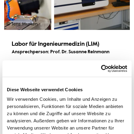
© Jens Murken
Labor für Ingenieurmedizin (LIM)
Ansprechperson: Prof. Dr. Susanne Reinmann
Das Labor für Ingenieurmedizin (LIM) konzentriert sich auf
praxisnahe Ausbildung sowie anwendungsorientierte
Forschung und Entwicklung. Die Schwerpunkte liegen in
den Bereichen Robotik, Lasermaterialbearbeitung,
Diese Webseite verwendet Cookies
Materialanalytik und generative Fertigungsverfahren.
Aktuell werden neue Schwerpunkte im Dentalbereich
Wir verwenden Cookies, um Inhalte und Anzeigen zu
etabliert, insbesondere in den Bereichen „Dentale
personalisieren, Funktionen für soziale Medien anbieten
Materialien“ und „Dentale Systeme“.
zu können und die Zugriffe auf unsere Website zu
analysieren. Außerdem geben wir Informationen zu Ihrer
Robotik spielt nicht nur eine Rolle in der diagnostischen
Verwendung unserer Website an unsere Partner für
und therapeutischen Medizin, sondern auch in der
Fertigung medizintechnischer Produkte und