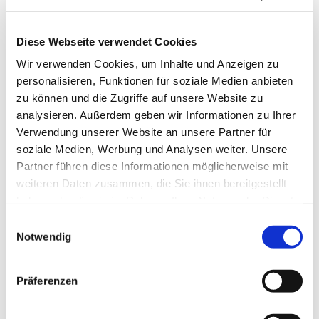
Diese Webseite verwendet Cookies
© Hochschule Bremerhaven
/
Klaus Eickel
Wir verwenden Cookies, um Inhalte und Anzeigen zu
personalisieren, Funktionen für soziale Medien anbieten
zu können und die Zugriffe auf unsere Website zu
MRT-Simulator (Projektarbeit)
analysieren. Außerdem geben wir Informationen zu Ihrer
Betreuung: Prof. Dr. Klaus Eickel
Verwendung unserer Website an unsere Partner für
Das Modul Wissenschaftliches Praxisprojekt ermöglicht
soziale Medien, Werbung und Analysen weiter. Unsere
projektbasierte Teamarbeit über ein Semester. Ein Team
Partner führen diese Informationen möglicherweise mit
von Studierenden widmete sich der "Validierung einer
weiteren Daten zusammen, die Sie ihnen bereitgestellt
Simulationssoftware für MRT und Ermittlung des Potenzials
eines Lehrdemonstrators". Die
haben oder die sie im Rahmen Ihrer Nutzung der Dienste
Magnetresonanztomographie (MRT) stellt eines der
gesammelt haben.
Einwilligungsauswahl
vielseitigsten und faszinierensten, bildgebenden
Notwendig
Diagnosesysteme der modernen Medizintechnik dar.
State-of-the-Art, rechenintensive Simulationen erlauben
eine realitätsnahe Darstellung echter MRT-Messungen
Präferenzen
jedoch mit wesentlich mehr Freiheitsgraden im Bezug auf
den Bildkontrast. Die Möglichkeiten solcher Software und
deren Potentiale für eine moderne, teilsimulierte