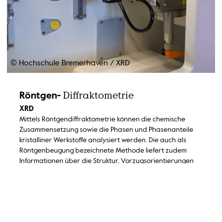
© Hochschule Bremerhaven
/
XRD
Diffraktometrie
Röntgen-
XRD
Mittels Röntgendiffraktometrie können die chemische
Zusammensetzung sowie die Phasen und Phasenanteile
kristalliner Werkstoffe analysiert werden. Die auch als
Röntgenbeugung bezeichnete Methode liefert zudem
Informationen über die Struktur, Vorzugsorientierungen
und Größe der Kristallite (Körner) sowie über
Gitterverzerrungen. Es können Festkörper, Pulver und auch
dünne Schichten aller Werkstoffhauptgruppen untersucht
werden.