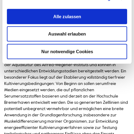
andererseits zu reduzieren. Ein vielversprechender Ansatz ist die
Etablierung kontinuierlicher, teilungs- und differenzierungsfähiger
Zelllinien aus marinen Lebewesen. Solche Zelllinien werden bislang
Alle zulassen
überwiegend in industriellen Kontexten entwickelt und kaum
öffentlich zugänglich gemacht. Daher besteht ein erheblicher
Bedarf an frei verfügbaren marinen Zelllinien für Forschung und
Auswahl erlauben
Entwicklung. Ziel des vorliegenden Projekts ist die Herstellung
kommerziell verfügbarer, kontinuierlicher Muskel-Zelllinien aus
Nur notwendige Cookies
verschiedenen marinen Organismen, darunter Speisefische,
Krabben und Garnelen. Die Ausgangsorganismen stammen aus
der Aquakultur des Alfred-Wegener-Instituts und können in
unterschiedlichen Entwicklungsstadien bereitgestellt werden. Ein
besonderer Fokus liegt auf der Etablierung vollständig tierfreier
Kultivierungsbedingungen: Von Beginn an sollen serumfreie
Medien eingesetzt werden, die auf pflanzlichen
Serumersatzstoffen basieren und derzeit an der Hochschule
Bremerhaven entwickelt werden. Die so generierten Zelllinien sind
potentiell unbegrenzt vermehrbar und ermöglichen eine breite
Anwendung in der Grundlagenforschung, insbesondere zur
Muskeldifferenzierung mariner Organismen, zur Entwicklung
energieeffizienter Kultivierungsverfahren sowie zur Testung
toxikologischer und pathogener Einflüsse ohne den Einsatz