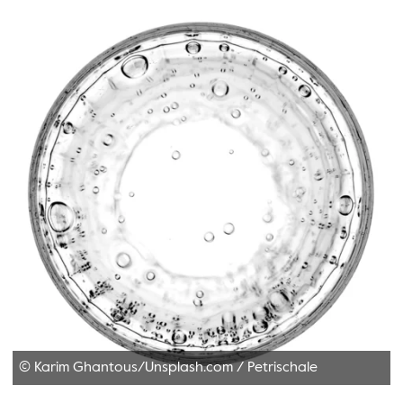
© Karim Ghantous/Unsplash.com
/
Petrischale