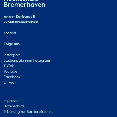
Hochschule Bremerhaven
Kontakt
An der Karlstadt 8
27568 Bremerhaven
Ressourcen
Kontakt
Folge uns
Instagram
Studienpat:innen Instagram
TikTok
YouTube
Facebook
LinkedIn
Metabar
Impressum
Datenschutz
Erklärung zur Barrierefreiheit