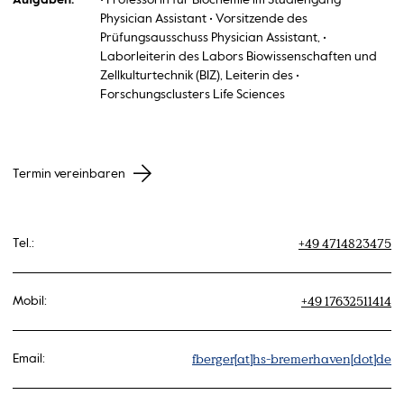
Aufgaben:
• Professorin für Biochemie im Studiengang
Physician Assistant • Vorsitzende des
Prüfungsausschuss Physician Assistant, •
Laborleiterin des Labors Biowissenschaften und
Zellkulturtechnik (BIZ), Leiterin des •
Forschungsclusters Life Sciences
Termin vereinbaren
+49 4714823475
Tel.:
+49 17632511414
Mobil:
fberger[at]hs-bremerhaven[dot]de
Email: