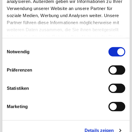
analysieren. Außerdem geben wir Informationen zu Ihrer
Verwendung unserer Website an unsere Partner für
soziale Medien, Werbung und Analysen weiter. Unsere
Partner führen diese Informationen möglicherweise mit
weiteren Daten zusammen, die Sie ihnen bereitgestellt
haben oder die sie im Rahmen Ihrer Nutzung der Dienste
gesammelt haben.
Einwilligungsauswahl
Notwendig
Präferenzen
© Hochschule Bremerhaven
Kälberserum unabhängige kontinuierliche
Statistiken
Zelllinien aus marinen Lebewesen
ZellMar
Marketing
Für die nachhaltige Nutzung mariner Ressourcen werden
innovative biotechnologische Ansätze gesucht, um eine
Überfischung einerseits und den Einsatz von Versuchstieren
Details zeigen