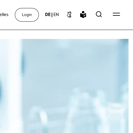
elles
DE
|
EN
Login