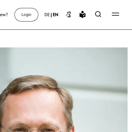
new?
DE
|
EN
Login