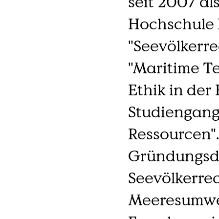
seit 2007 al
Hochschule 
"Seevölkerr
"Maritime T
Ethik in der
Studiengang
Ressourcen".
Gründungsdir
Seevölkerrec
Meeresumwel