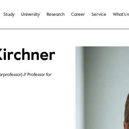
Study
University
Research
Career
Service
What's 
Kirchner
rprofessor) // Professor for