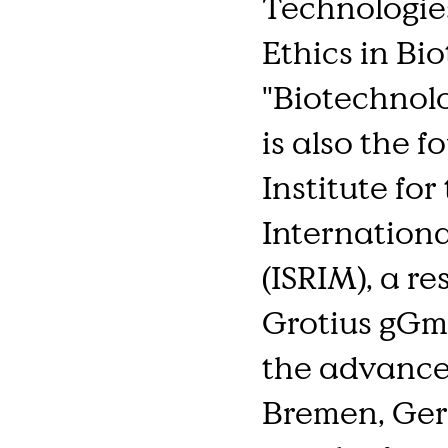
Technologie
Ethics in Bi
"Biotechnolo
is also the f
Institute fo
Internation
(ISRIM), a r
Grotius gGmb
the advancem
Bremen, Ger