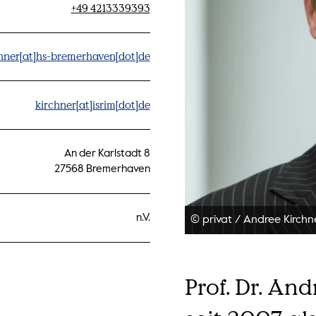
+49 4213339393
hner[at]hs-bremerhaven[dot]de
kirchner[at]isrim[dot]de
An der Karlstadt 8
27568 Bremerhaven
n.V.
© privat
/
Andree Kirchn
Prof. Dr. And