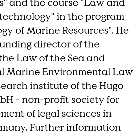
s" and the course "Law and
otechnology" in the program
gy of Marine Resources". He
ounding director of the
r the Law of the Sea and
al Marine Environmental Law
esearch institute of the Hugo
H - non-profit society for
ent of legal sciences in
many. Further information