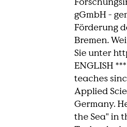
Forschungsin
gGmbH - gem
Förderung d
Bremen. Wei
Sie unter htt
ENGLISH *** 
teaches sinc
Applied Sci
Germany. He
the Sea" in 