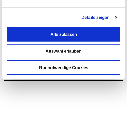
Termin vereinbaren
Details zeigen
+49 4714823435
Phone No.:
Alle zulassen
fvonglahn[at]hs-bremerhaven[dot]de
Email:
Auswahl erlauben
Postal Address:
An der Karlstadt 8
Nur notwendige Cookies
27568 Bremerhaven