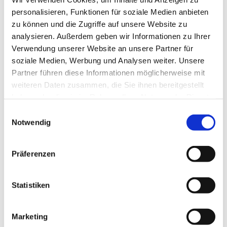
Tasks:
Einrichtung und Betrieb der Campus-
personalisieren, Funktionen für soziale Medien anbieten
Management-Hardware | VMware-Administration
zu können und die Zugriffe auf unsere Website zu
des Campusmanagementsystems HISinOne |
analysieren. Außerdem geben wir Informationen zu Ihrer
Administration der Ubuntu-Server für HISinOne |
Verwendung unserer Website an unsere Partner für
Programmieren von Skripten für
soziale Medien, Werbung und Analysen weiter. Unsere
Automatisierungen | Überwachungen von Server-
Partner führen diese Informationen möglicherweise mit
Diensten | Implementierung, Betrieb und
weiteren Daten zusammen, die Sie ihnen bereitgestellt
Weiterentwicklung von Nagios u. weiteren Diensten
für das Projekt CampusManagement |
haben oder die sie im Rahmen Ihrer Nutzung der Dienste
Systemtechnische- (SYS) und fachliche (APP, STU)
gesammelt haben.
Einwilligungsauswahl
Konfigurationen, User Management (PSV) und
Notwendig
Administration von HISinOne | Bereitstellen von
Testsystemen, Testszenarien u. Webservices |
Implementierung und Administration weiterer
Präferenzen
Produktbereiche (EXA etc.) | Unterweisungen in
Funktionen von HISinOne | Durchführen von
anfallenden Projektarbeiten
Statistiken
Department:
IT Infrastructure
Marketing