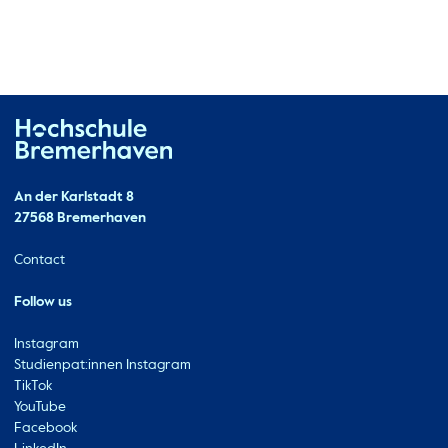
Hochschule Bremerhaven
Contact
An der Karlstadt 8
27568 Bremerhaven
Ressourcen
Contact
Follow us
Instagram
Studienpat:innen Instagram
TikTok
YouTube
Facebook