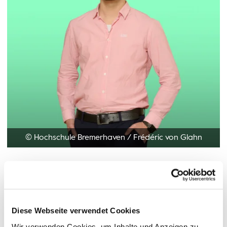
© Hochschule Bremerhaven
/
Frédéric von Glahn
Pronoun: Herr
Diese Webseite verwendet Cookies
Functions:
Mitarbeiter im Rechenzentrum , Projekt Campus-
Management
Wir verwenden Cookies, um Inhalte und Anzeigen zu