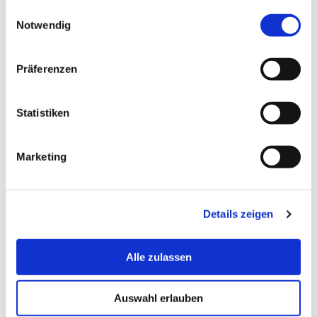
gesammelt haben.
Einwilligungsauswahl
Notwendig
Termin vereinbaren
Präferenzen
kalbers[at]hs-bremerhaven[dot]de
Email:
Statistiken
Postanschrift:
An der Karlstadt 8
Marketing
27568 Bremerhaven
Sprechzeiten:
nach Vereinbarung
Details zeigen
Alle zulassen
Auswahl erlauben