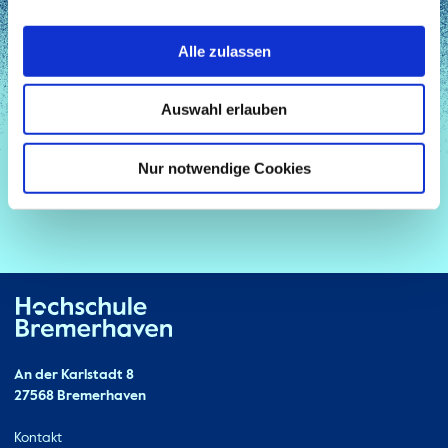
Alle zulassen
Auswahl erlauben
Nur notwendige Cookies
Hochschule Bremerhaven
Kontakt
An der Karlstadt 8
27568 Bremerhaven
Ressourcen
Kontakt