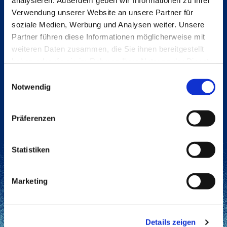
analysieren. Außerdem geben wir Informationen zu Ihrer
404-Fehler
Verwendung unserer Website an unsere Partner für
diese
soziale Medien, Werbung und Analysen weiter. Unsere
Entschuldigung
Partner führen diese Informationen möglicherweise mit
Seite konnte nicht
weiteren Daten zusammen, die Sie ihnen bereitgestellt
gefunden werden.
haben oder die sie im Rahmen Ihrer Nutzung der Dienste
gesammelt haben.
Einwilligungsauswahl
Notwendig
Präferenzen
Zurück zur Startseite
Statistiken
Marketing
Details zeigen