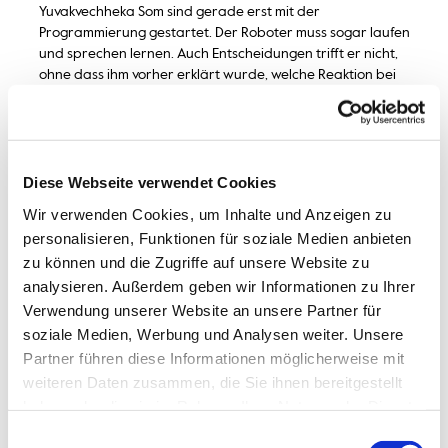
Yuvakvechheka Som sind gerade erst mit der
Programmierung gestartet. Der Roboter muss sogar laufen
und sprechen lernen. Auch Entscheidungen trifft er nicht,
ohne dass ihm vorher erklärt wurde, welche Reaktion bei
welcher Frage angebracht ist. Um Pepper dies
beizubringen, nutzen die beiden Studenten ein klassisches
Element bei der Programmierung Künstlicher Intelligenz:
maschinelles Lernen. Dafür werden Pepper Lerndaten zur
Verfügung gestellt, die ihm Beispiele für die gewünschten
Diese Webseite verwendet Cookies
Reaktionen liefern. Am Ende des Lernprozesses kann der
Wir verwenden Cookies, um Inhalte und Anzeigen zu
humanoide Roboter daher auch auf Fragen antworten,
personalisieren, Funktionen für soziale Medien anbieten
die nicht wörtlich einprogrammiert wurden. Pepper
zu können und die Zugriffe auf unsere Website zu
entscheidet also anhand seiner Erfahrungen selbst, wie er
analysieren. Außerdem geben wir Informationen zu Ihrer
reagiert. Ein Algorithmus sorgt außerdem dafür, dass der
Roboter nach seinem Arbeitseinsatz immer weiter lernt
Verwendung unserer Website an unsere Partner für
und somit immer besser antworten kann. Dabei kommt es
soziale Medien, Werbung und Analysen weiter. Unsere
nicht nur darauf an, was gefragt wird, sondern auch, wer
Partner führen diese Informationen möglicherweise mit
mit Pepper spricht. Pepper erkennt nicht nur Sprache und
weiteren Daten zusammen, die Sie ihnen bereitgestellt
Stimmung, sondern weiß auch, ob er von Kindern oder
haben oder die sie im Rahmen Ihrer Nutzung der Dienste
Erwachsene angesprochen wird. Seine Antworten passt er
gesammelt haben.
dementsprechend an.
Einwilligungsauswahl