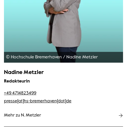
© Hochschule Bremerhaven
/
Nadine Metzler
Nadine Metzler
Redakteurin
+49 4714823499
presse[at]hs-bremerhaven[dot]de
Mehr zu N. Metzler