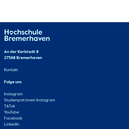
Hochschule Bremerhaven
Kontakt
An der Karlstadt 8
27568 Bremerhaven
Ressourcen
Kontakt
Folge uns
Instagram
Studienpat:innen Instagram
TikTok
YouTube
Facebook
LinkedIn