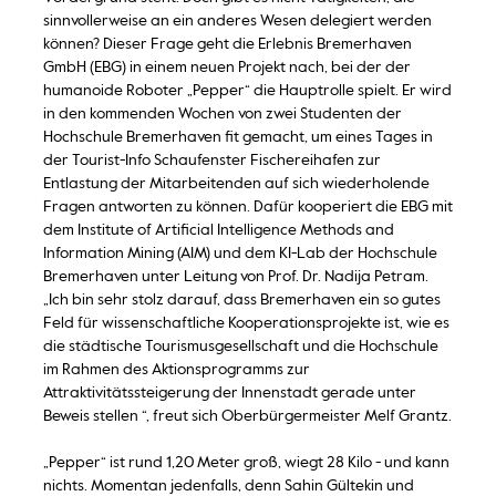
sinnvollerweise an ein anderes Wesen delegiert werden
können? Dieser Frage geht die Erlebnis Bremerhaven
GmbH (EBG) in einem neuen Projekt nach, bei der der
humanoide Roboter „Pepper“ die Hauptrolle spielt. Er wird
in den kommenden Wochen von zwei Studenten der
Hochschule Bremerhaven fit gemacht, um eines Tages in
der Tourist-Info Schaufenster Fischereihafen zur
Entlastung der Mitarbeitenden auf sich wiederholende
Fragen antworten zu können. Dafür kooperiert die EBG mit
dem Institute of Artificial Intelligence Methods and
Information Mining (AIM) und dem KI-Lab der Hochschule
Bremerhaven unter Leitung von Prof. Dr. Nadija Petram.
„Ich bin sehr stolz darauf, dass Bremerhaven ein so gutes
Feld für wissenschaftliche Kooperationsprojekte ist, wie es
die städtische Tourismusgesellschaft und die Hochschule
im Rahmen des Aktionsprogramms zur
Attraktivitätssteigerung der Innenstadt gerade unter
Beweis stellen “, freut sich Oberbürgermeister Melf Grantz.
„Pepper“ ist rund 1,20 Meter groß, wiegt 28 Kilo - und kann
nichts. Momentan jedenfalls, denn Sahin Gültekin und