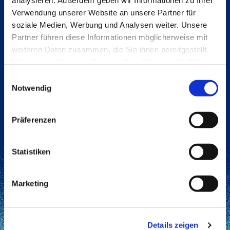
analysieren. Außerdem geben wir Informationen zu Ihrer
404-Fehler
Verwendung unserer Website an unsere Partner für
diese
soziale Medien, Werbung und Analysen weiter. Unsere
Entschuldigung
Partner führen diese Informationen möglicherweise mit
Seite konnte nicht
weiteren Daten zusammen, die Sie ihnen bereitgestellt
gefunden werden.
haben oder die sie im Rahmen Ihrer Nutzung der Dienste
gesammelt haben.
Einwilligungsauswahl
Notwendig
Präferenzen
Zurück zur Startseite
Statistiken
Marketing
Details zeigen