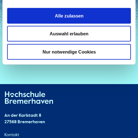
Alle zulassen
Auswahl erlauben
Nur notwendige Cookies
Hochschule Bremerhaven
Kontakt
An der Karlstadt 8
27568 Bremerhaven
Ressourcen
Kontakt