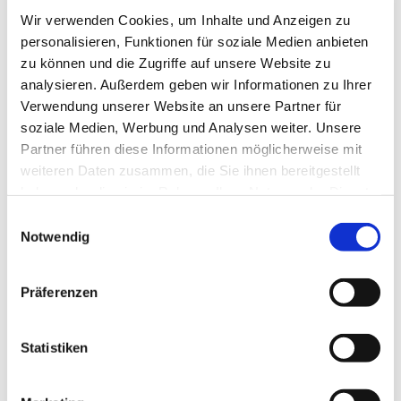
Das Labor bietet die Möglichkeit, Software-Werkzeuge zur
Wir verwenden Cookies, um Inhalte und Anzeigen zu
Unterstützung von Geschäftsprozessen in Unternehmen
personalisieren, Funktionen für soziale Medien anbieten
kennenzulernen und eigene Erfahrungen damit zu
zu können und die Zugriffe auf unsere Website zu
sammeln.
Es verfügt über 24 moderne, untereinander vernetzte
analysieren. Außerdem geben wir Informationen zu Ihrer
Rechnerarbeitsplätze und ein komplettes
Verwendung unserer Website an unsere Partner für
Präsentationsmodul.
soziale Medien, Werbung und Analysen weiter. Unsere
Labormitarbeiterin:
Dipl.-Inform. (FH) Gabriele Rüscher
Partner führen diese Informationen möglicherweise mit
weiteren Daten zusammen, die Sie ihnen bereitgestellt
haben oder die sie im Rahmen Ihrer Nutzung der Dienste
gesammelt haben.
Einwilligungsauswahl
Notwendig
Präferenzen
Statistiken