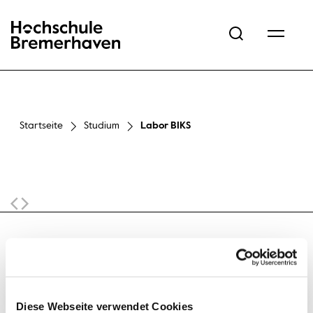
Hochschule Bremerhaven
Startseite
Studium
Labor BIKS
Sticky Navigation
Labor für Betriebliche Informations- und
Haus S,
Kommunikationssysteme (BIKS)
Raum 5.01
Leitung: Prof. Dr. Claas Legenhausen
Diese Webseite verwendet Cookies