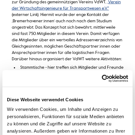
zur Gründung des gemeinnützigen Vereins VdWT,
„Verein
der Wirtschaftsingenieure für Transportwesen e.V."
(externer Link). Hiermit wurde der enge Kontakt der
‚Bremerhavener:innen‘ auch noch nach dem Studium
angestrebt. Das Konzept hat sich bewährt, mittlerweile
sind fast 750 Mitglieder in diesem Verein. Damit verfügen
die Mitglieder über ein wertvolles Adressenverzeichnis von
Gleichgesinnten, möglichen Geschäftspartner:innen oder
Ansprechpartner:innen für alle logistischen Fragen.
Darüber hinaus organisiert der VdWT weitere Aktivitäten:
Stammtische - hier treffen sich Mitglieder und Freunde
des Vereins in angenehmer Runde zum
Erfahrungsaustausch, sicherlich auch zur
persönlichen Stellenvermittlung oder auch zu
mancher zusätzlichen Geschäftsverbindung
Diese Webseite verwendet Cookies
Transportwesentage - einmal jährlich findet ein
Wir verwenden Cookies, um Inhalte und Anzeigen zu
Logistik-Symposium in Bremerhaven statt. Hier treffen
personalisieren, Funktionen für soziale Medien anbieten
sich kompetente Logistik-Referent:innen, Logistik-
Interessierte aus namhaften Firmen und Institutionen,
zu können und die Zugriffe auf unsere Website zu
Ehemalige, Studierende und Professor:innen zu regem
analysieren. Außerdem geben wir Informationen zu Ihrer
wissenschaftlichen und praxisorientierten